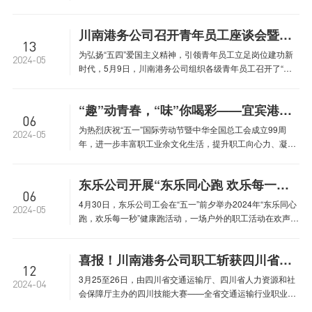
义思想为指导，深入贯彻党的二十大精神和习近平总书记对
四川工作系列重要指示精神，全面落实省委十二届五次全会
川南港务公司召开青年员工座谈会暨职业形象与职场礼仪专题培训
决策部署，全面加强基层统战和工会工作，为四川现代化建
13
设作出新的更大贡献。
为弘扬“五四”爱国主义精神，引领青年员工立足岗位建功新
2024-05
时代，5月9日，川南港务公司组织各级青年员工召开了“我
为港投高质量发展建言献策”主题座谈会。公司党委书记、董
事长杨汉勇出席会议并与50余名青年员工代表亲切座谈，倾
“趣”动青春，“味”你喝彩——宜宾港工会庆“五一”职工趣味运动会
听青春心声，共话未来发展。
06
为热烈庆祝“五一”国际劳动节暨中华全国总工会成立99周
2024-05
年，进一步丰富职工业余文化生活，提升职工向心力、凝聚
力，增强主人翁意识，提振职工干事创业精神，4月29日，
宜宾港工会组织开展庆“五一”职工趣味运动会。 此次趣味运
东乐公司开展“东乐同心跑 欢乐每一秒”干部职工健康跑活动
动会设置了吹乒乓球、心心相印、两人三足、夹玻璃球、
06
4月30日，东乐公司工会在“五一”前夕举办2024年“东乐同心
2024-05
跑，欢乐每一秒”健康跑活动，一场户外的职工活动在欢声笑
语中拉开了帷幕，让广大职工近距离感受乐山绿肺的魅力，
感受全民健身的乐趣。 欢乐跑全程约5公里，路线贯穿绿心
喜报！川南港务公司职工斩获四川省交通运输行业职业技能大赛“叉车司机赛项职工组”一、二、三等奖
森林，沿途花香草绿、树木葱茏，参赛人员在健跑
12
3月25至26日，由四川省交通运输厅、四川省人力资源和社
2024-04
会保障厅主办的四川技能大赛——全省交通运输行业职业技
能大赛叉车司机和数字化管理师赛项在四川交通职业技术学