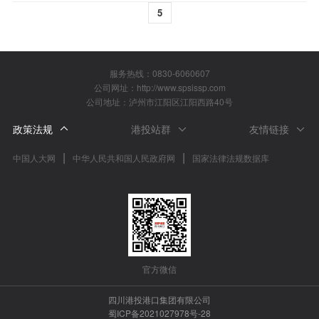
院举行。本次竞赛是省级一类
5
服务热线：0830-6060607
公司网址：http://www.spsissp.com
公司地址：泸州市江阳区江阳西路40号
政策法规
港投站群
友情链接
|
|
中国人大网
中华人民共和国人民政府网
国家法律法规数据库
官方微信
四川港投港口集团有限公司
蜀ICP备2021027978号-28