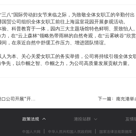
个“三八”国际劳动妇女节来临之际，为致敬全体女职工的辛勤付
博国贸公司组织全体女职工前往上海温室花园开展参观活动。
体验、科普教育于一体，园内三大主题场馆特色鲜明、景致怡人
命力，在“云上森林”领略热带雨林的自然奇观，在“云雾峡谷”欣
瞬间，在亲近自然中舒缓工作压力、增进团队情谊。
以人为本、关心关爱女职工的务实举措，公司将持续引领全体女
勇争先，以巾帼之智、巾帼之力，为公司高质量发展贡献力量。
港投，强企有我”主题宣讲
下一篇：
南充港举
政策法规
港投站群
友情
|
|
中国人大网
中华人民共和国人民政府网
国家法律法规数据库