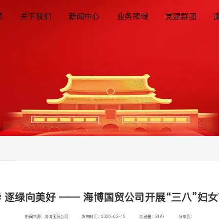
页
关于我们
新闻中心
业务领域
党建群团
 逐绿向美好 —— 海博国贸公司开展“三八”妇
新闻来源：海博国贸公司
发布时间：2026-03-12
浏览量：3187
分享到：