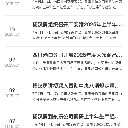
7月9日，四川港口公司党委书记、董事长杨汉勇带队到南充
2025-07
港调研上半年生产经营工作，并召开“双过半”专题会议。四
川港口公司相关领导班子成员，南充港中层以上管理人员参
会。 会上，南充港汇报了2025年上半年生产经营情况。杨
杨汉勇组织召开广安港2025年上半年“双过半”调研座谈会
汉勇对阶段性成效予以肯定，并围绕下一阶段的重点工作
15
7月8日，四川港口公司党委书记、董事长杨汉勇组织召开广
2025-07
安港2025年上半年“双过半”调研座谈会。会上，广安港汇
报了2025年上半年主要工作举措、工作成效及下一步工作思
路，杨汉勇对广安港发展取得的工作业绩表示肯定，并就做
四川港口公司开展2025年度大宗商品贸易培训
好做优下半年工作提出要求。
09
为进一步提升员工大宗商品贸易业务能力，夯实专业知识储
2025-07
备，强化业务操作水平，7月4日，四川港口公司组织开展
2025年度大宗商品贸易专题培训。本次培训特邀海博国贸公
司副总经理徐放及泸宜广三港贸易项目负责人授课分享，通
杨汉勇讲授深入贯彻中央八项规定精神学习教育专题党课
过理论精讲与案例剖析相结合的方式，为参训人员呈现了一
09
场专业性突出、实用性极强的业务赋能课。
7月2日，四川港口公司党委书记、董事长杨汉勇在四川港口
2025-07
公司讲授深入贯彻中央八项规定精神学习教育专题党课，围
绕学习习近平总书记关于加强党的作风建设重要论述的收获
感悟、贯彻落实中央八项规定精神的成效经验、违反中央八
杨汉勇到东乐公司调研上半年生产经营工作
项规定精神的实际危害、改进工作的方法举措等方面与大家
07
深入交流。四川港口公司全体党员干部职工，在泸企业领导
6月26日，四川港口公司党委书记、董事长杨汉勇到东乐公
2025-07
班子成员、党员代表40余人参会。