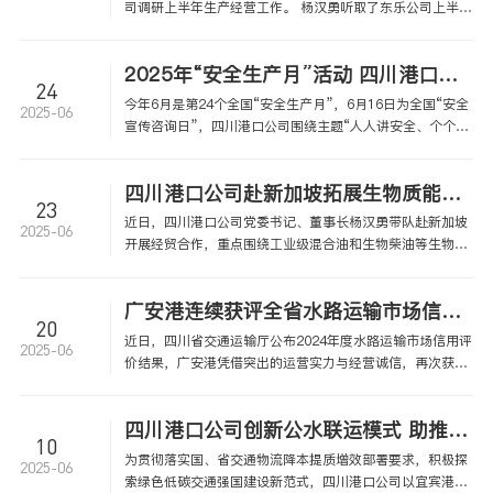
司调研上半年生产经营工作。 杨汉勇听取了东乐公司上半年
生产经营、重点任务推进情况及后续工作举措，对东乐公司
上半年工作成效给予肯定。同时就公司下一步业务方向、投
2025年“安全生产月”活动 四川港口公司这样“答卷”
资理念和品牌创立等给予指导并提出创新突破的新思路。
24
今年6月是第24个全国“安全生产月”，6月16日为全国“安全
2025-06
宣传咨询日”，四川港口公司围绕主题“人人讲安全、个个会
应急——查找身边安全隐患”，积极响应、全面部署，以丰
富多样的活动“答卷”，切实提升全员安全意识，夯实安全生
四川港口公司赴新加坡拓展生物质能源国际合作 签署多项战略协议
产基础。 四川港口公司本部
23
近日，四川港口公司党委书记、董事长杨汉勇带队赴新加坡
2025-06
开展经贸合作，重点围绕工业级混合油和生物柴油等生物质
液体燃料产业，开展深度调研与合作对接，取得多项实质性
成果。 此次出访旨在推动四川绿色能源产业“走出去”，加
广安港连续获评全省水路运输市场信用AA级
快构建国际化经营格局。四川港口公司代表团先后与雷普索
20
尔、
近日，四川省交通运输厅公布2024年度水路运输市场信用评
2025-06
价结果，广安港凭借突出的运营实力与经营诚信，再次获评
AA信用评级，连续两年位列全省前三名，信用实力持续领
跑。
四川港口公司创新公水联运模式 助推长江上游运输结构调整优化
10
为贯彻落实国、省交通物流降本提质增效部署要求，积极探
2025-06
索绿色低碳交通强国建设新范式，四川港口公司以宜宾港磷