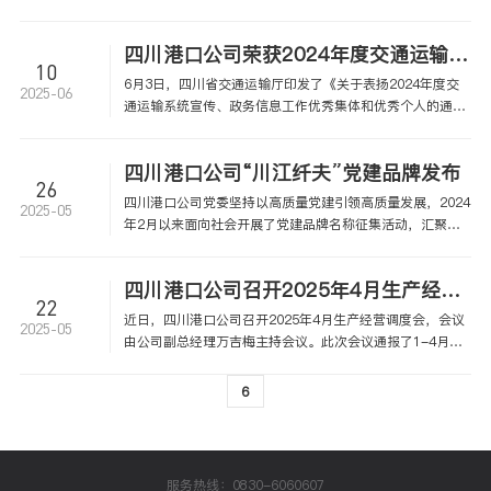
矿公水联运中心项目示范线为抓手，通过整合“货、车、
港、船”全链条资源创新公水联运模式，提供“坑口-码头-工
四川港口公司荣获2024年度交通运输系统宣传工作优秀集体
厂”“一站式”全程物流服务，实现“马边县-宜宾港-重庆涪陵
10
工厂”磷矿“公路+水路”联运，有效破解原有路线“物流环节
6月3日，四川省交通运输厅印发了《关于表扬2024年度交
2025-06
多、货差货损大、翻坝运输周期长”等实际难题，实现点对
通运输系统宣传、政务信息工作优秀集体和优秀个人的通
点、门到门高效运输。通过优化运输路径、整合物流资源，
报》，四川港口公司获评“2024年度交通运输系统宣传工作
货物转运次数减少4次以上，降低企业物流及货损成本近
优秀集体”。
10%，运输时效较原有翻坝路线节省10天以上，效率提升超
四川港口公司“川江纤夫”党建品牌发布
26
80%，有力助推长江上游运输结构调整优
四川港口公司党委坚持以高质量党建引领高质量发展，2024
2025-05
年2月以来面向社会开展了党建品牌名称征集活动，汇聚众
智、凝聚共识。经过广泛征集和精心遴选，确定“川江纤
夫”为四川港口公司党建品牌名称。 品牌标识：
四川港口公司召开2025年4月生产经营调度会
22
近日，四川港口公司召开2025年4月生产经营调度会，会议
2025-05
由公司副总经理万吉梅主持会议。此次会议通报了1-4月生
产经营指标完成情况，并聚焦公司经营目标、项目推进、风
险管控等重点工作进行调度，以确保二季度各项指标稳步落
6
实。
服务热线：0830-6060607